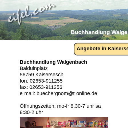
Buchhandlung Walge
Angebote in
Kaisers
Buchhandlung Walgenbach
Balduinplatz
56759 Kaisersesch
fon: 02653-911255
fax: 02653-911256
e-mail: buechergnom@t-online.de
Öffnungszeiten: mo-fr 8.30-7 uhr sa
8:30-2 uhr